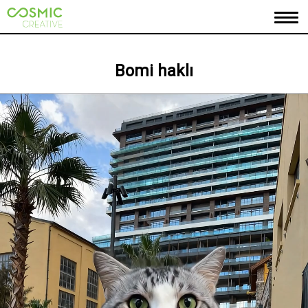
ANASAYFA
Bomi haklı
HAKKIMIZDA
PORTFOLYO
MARKALARIMIZ
İLETİŞİM