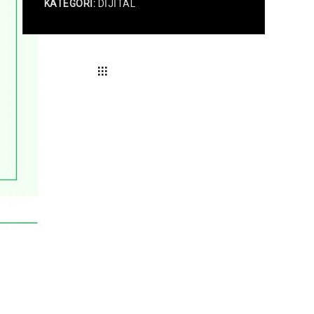
KATEGORİ:
DİJİTAL