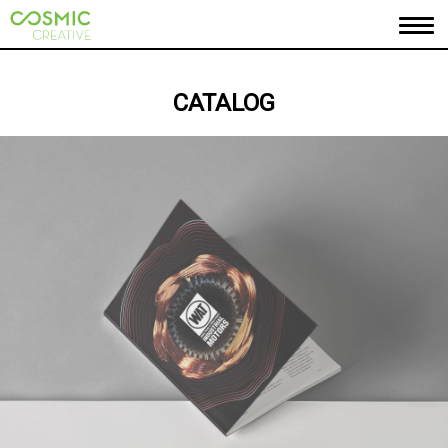
ANASAYFA
CATALOG
HAKKIMIZDA
PORTFOLYO
MARKALARIMIZ
İLETİŞİM