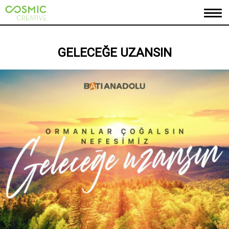
ANASAYFA
GELECEĞE UZANSIN
HAKKIMIZDA
PORTFOLYO
MARKALARIMIZ
İLETİŞİM